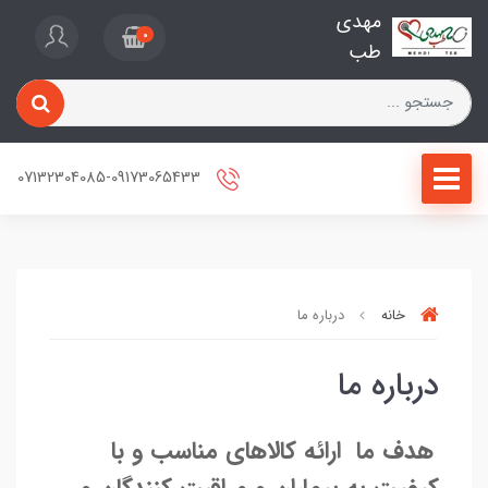
مهدی
0
طب
07132304085-09173065433
خانه
درباره ما
درباره ما
هدف ما ارائه کالاهای مناسب و با
کیفیت به بیماران و مراقبت کنندگان و