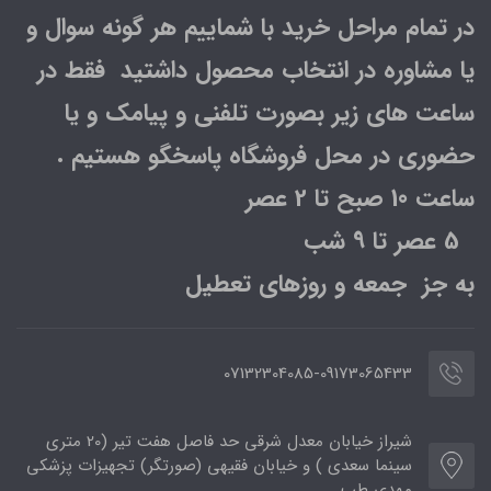
در تمام مراحل خرید با شماییم هر گونه سوال و
یا مشاوره در انتخاب محصول داشتید فقط در
ساعت های زیر بصورت تلفنی و پیامک و یا
حضوری در محل فروشگاه پاسخگو هستیم .
ساعت 10 صبح تا 2 عصر
5 عصر تا 9 شب
به جز جمعه و روزهای تعطیل
07132304085-09173065433
شیراز خیابان معدل شرقی حد فاصل هفت تیر (20 متری
سینما سعدی ) و خیابان فقیهی (صورتگر) تجهیزات پزشکی
مهدی طب