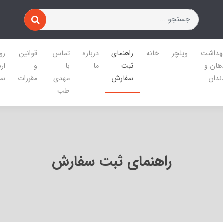
هداشت
ویلچر
خانه
راهنمای
درباره
تماس
قوانین
رو
هان و
ثبت
ما
با
و
ار
ندان
سفارش
مهدی
مقررات
سف
طب
راهنمای ثبت سفارش