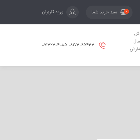
ورود کاربران
سبد خرید شما
0
ش
سال
07132304085-09173065433
ارش