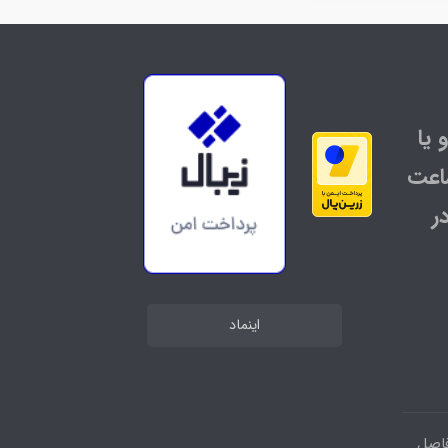
 یا
اعت
ر
اینماد
فاصل