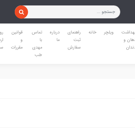
هداشت
ویلچر
خانه
راهنمای
درباره
تماس
قوانین
رو
هان و
ثبت
ما
با
و
ار
ندان
سفارش
مهدی
مقررات
سف
طب