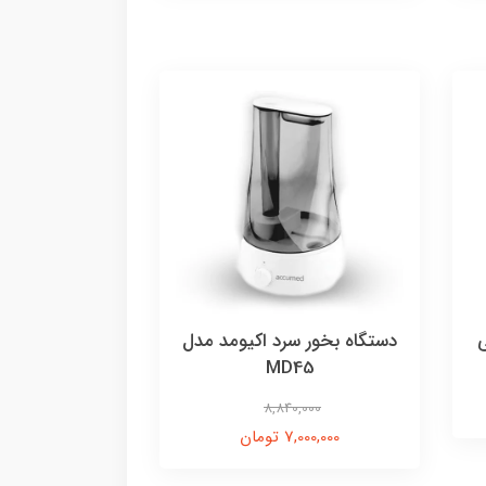
PRO-10 بی
دستگاه بخور سرد اکیومد مدل
MD45
8,840,000
7,000,000 تومان