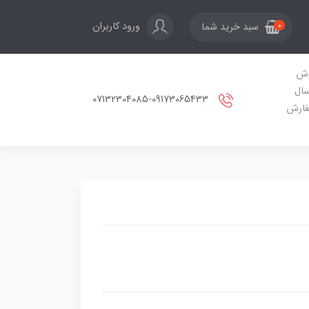
ورود کاربران
سبد خرید شما
0
ش
سال
07132304085-09173065433
ارش