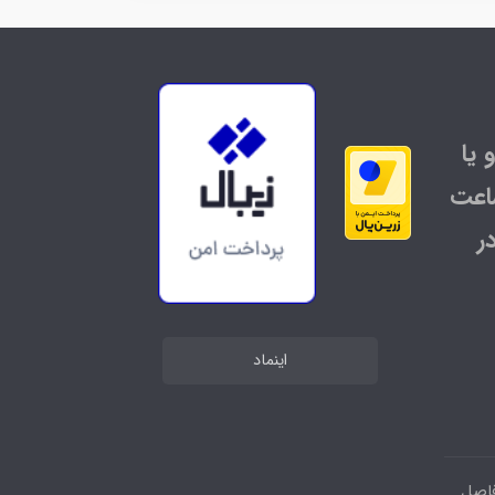
 یا
اعت
ر
اینماد
فاصل