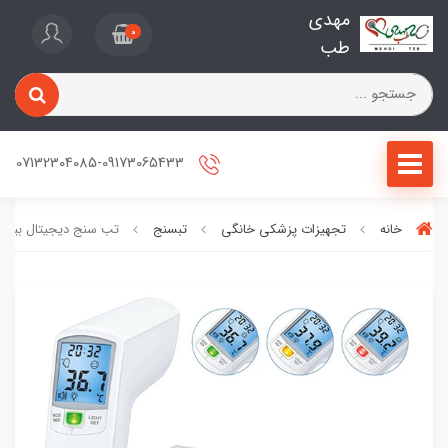
مهدی
0
طب
07132304085-09173065433
خانه
تجهیزات پزشکی خانگی
تبسنج
تب سنج دیجیتال بیورر مدل