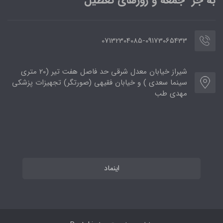
07132304085-09173065433
شیراز خیابان معدل شرقی حد فاصل هفت تیر (20 متری
سینما سعدی ) و خیابان فقیهی (صورتگر) تجهیزات پزشکی
مهدی طب
اینماد