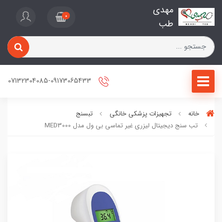
مهدی
0
طب
07132304085-09173065433
خانه
تجهیزات پزشکی خانگی
تبسنج
تب سنج دیجیتال لیزری غیر تماسی بی ول مدل MED3000