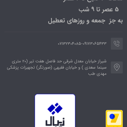
5 عصر تا 9 شب
به جز جمعه و روزهای تعطیل
07132304085-09173065433
شیراز خیابان معدل شرقی حد فاصل هفت تیر (20 متری
سینما سعدی ) و خیابان فقیهی (صورتگر) تجهیزات پزشکی
مهدی طب