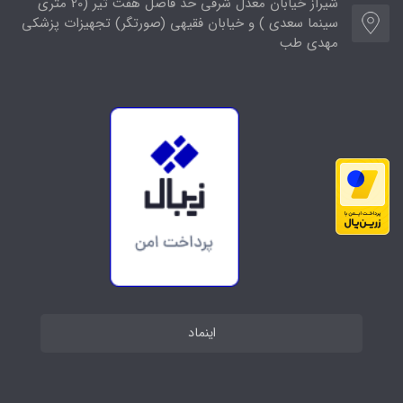
شیراز خیابان معدل شرقی حد فاصل هفت تیر (20 متری
سینما سعدی ) و خیابان فقیهی (صورتگر) تجهیزات پزشکی
مهدی طب
اینماد