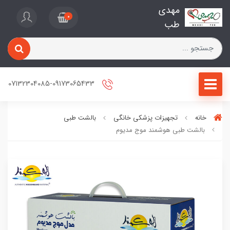
مهدی
0
طب
07132304085-09173065433
خانه
تجهیزات پزشکی خانگی
بالشت طبی
بالشت طبی هوشمند موج مدیوم