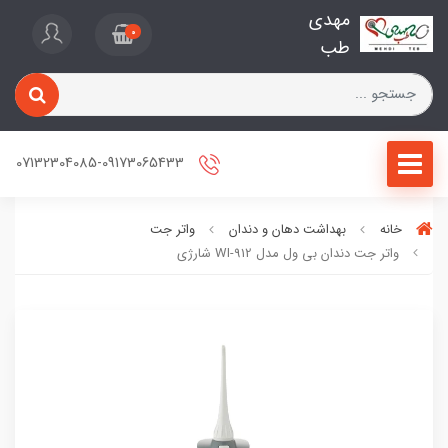
مهدی
0
طب
07132304085-09173065433
خانه
بهداشت دهان و دندان
واتر جت
واتر جت دندان بی ول مدل WI-912 شارژی