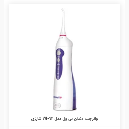
واترجت دندان بی ول مدل WI-911 شارژی