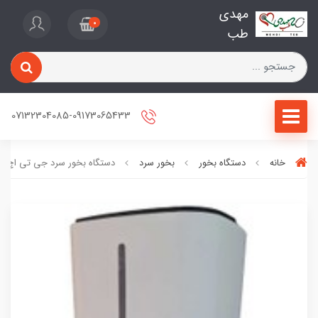
مهدی
0
طب
07132304085-09173065433
خانه
دستگاه بخور
بخور سرد
دستگاه بخور سرد جی تی اچ مدل 2