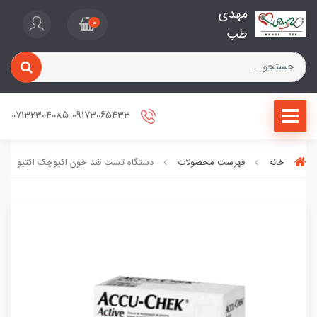
مهدی
0
طب
07132304085-09173065433
خانه
فهرست محصولات
دستگاه تست قند خون اکیوچک اکتیو