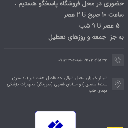
حضوری در محل فروشگاه پاسخگو هستیم .
ساعت 10 صبح تا 2 عصر
5 عصر تا 9 شب
به جز جمعه و روزهای تعطیل
07132304085-09173065433
شیراز خیابان معدل شرقی حد فاصل هفت تیر (20 متری
سینما سعدی ) و خیابان فقیهی (صورتگر) تجهیزات پزشکی
مهدی طب