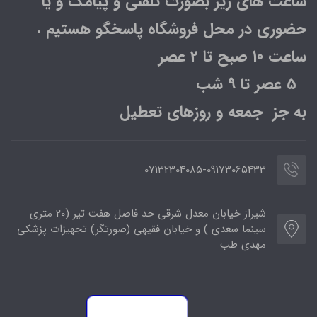
ساعت های زیر بصورت تلفنی و پیامک و یا
حضوری در محل فروشگاه پاسخگو هستیم .
ساعت 10 صبح تا 2 عصر
5 عصر تا 9 شب
به جز جمعه و روزهای تعطیل
07132304085-09173065433
شیراز خیابان معدل شرقی حد فاصل هفت تیر (20 متری
سینما سعدی ) و خیابان فقیهی (صورتگر) تجهیزات پزشکی
مهدی طب