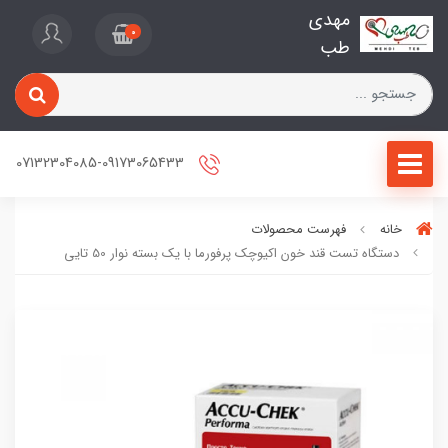
مهدی
0
طب
07132304085-09173065433
خانه
فهرست محصولات
دستگاه تست قند خون اکیوچک پرفورما با یک بسته نوار 50 تایی