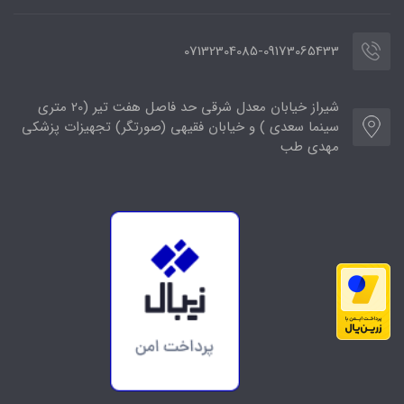
07132304085-09173065433
شیراز خیابان معدل شرقی حد فاصل هفت تیر (20 متری
سینما سعدی ) و خیابان فقیهی (صورتگر) تجهیزات پزشکی
مهدی طب