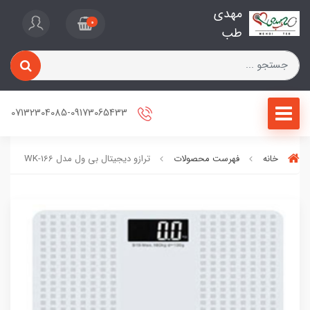
مهدی
0
طب
07132304085-09173065433
خانه
فهرست محصولات
ترازو دیجیتال بی ول مدل WK-166