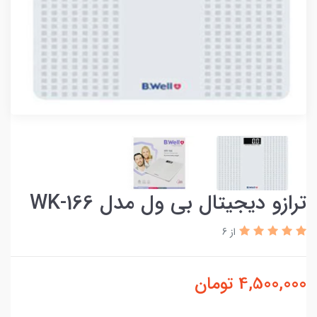
ترازو دیجیتال بی ول مدل WK-166
از 6
4,500,000
تومان