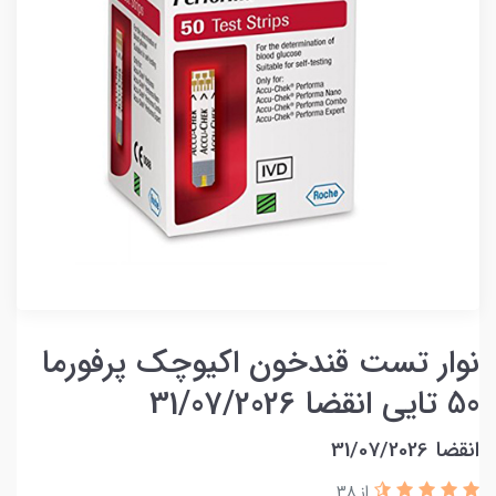
نوار تست قندخون اکیوچک پرفورما
50 تایی انقضا 31/07/2026
انقضا 31/07/2026
از 38