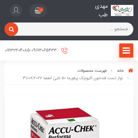
مهدی
0
طب
07132304085-09173065433
خانه
فهرست محصولات
نوار تست قندخون اکیوچک پرفورما 50 تایی انقضا 31/07/2026