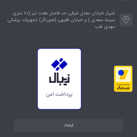
شیراز خیابان معدل شرقی حد فاصل هفت تیر (20 متری
سینما سعدی ) و خیابان فقیهی (صورتگر) تجهیزات پزشکی
مهدی طب
اینماد