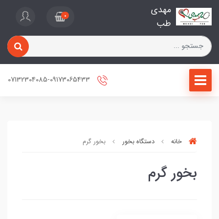
مهدی
0
طب
07132304085-09173065433
خانه
دستگاه بخور
بخور گرم
بخور گرم