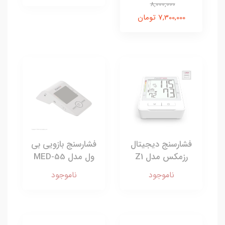
8,000,000
7,300,000 تومان
فشارسنج دیجیتال
فشارسنج بازویی بی
رزمکس مدل Z1
ول مدل MED-55
ناموجود
ناموجود