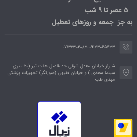
5 عصر تا 9 شب
به جز جمعه و روزهای تعطیل
07132304085-09173065433
شیراز خیابان معدل شرقی حد فاصل هفت تیر (20 متری
سینما سعدی ) و خیابان فقیهی (صورتگر) تجهیزات پزشکی
مهدی طب