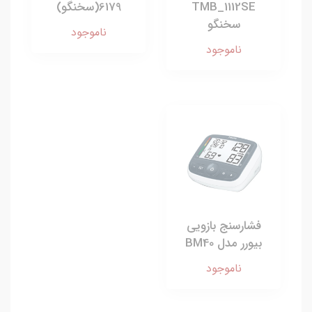
TMB_1112SE
6179(سخنگو)
سخنگو
ناموجود
ناموجود
فشارسنج بازویی
بیورر مدل BM40
ناموجود