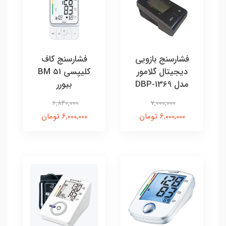
فشارسنج بازویی
فشارسنج کاف
دیجیتال گلامور
کلیپسی BM 51
مدل DBP-1369
بیورر
6,840,000
7,000,000
6,000,000 تومان
6,000,000 تومان