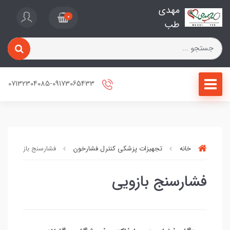
مهدی
0
طب
07132304085-09173065433
خانه
تجهیزات پزشکی کنترل فشارخون
فشارسنج بازویی
فشارسنج بازویی