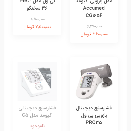
مدل بازویی اکیومد
بی ول مدل PRO-
Accumed
36 سخنگو
CG165F
8,500,000
6,270,000
7,500,000 تومان
4,600,000 تومان
فشارسنج دیجیتال
فشارسنج دیجیتالی
بازویی بی ول
اکیومد مدل C5
PRO35
ناموجود