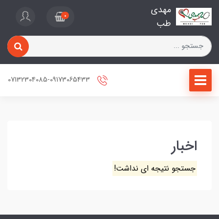
مهدی
0
طب
07132304085-09173065433
اخبار
جستجو نتیجه ای نداشت!