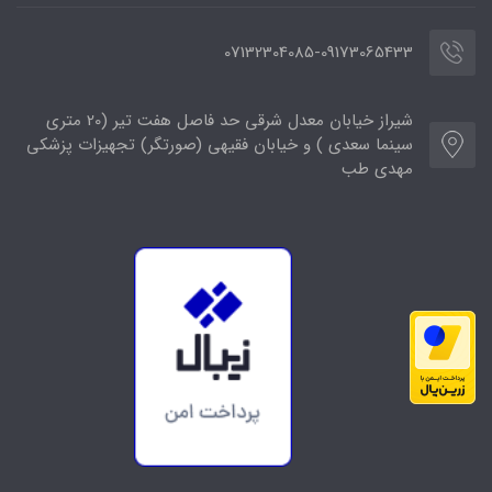
07132304085-09173065433
شیراز خیابان معدل شرقی حد فاصل هفت تیر (20 متری
سینما سعدی ) و خیابان فقیهی (صورتگر) تجهیزات پزشکی
مهدی طب