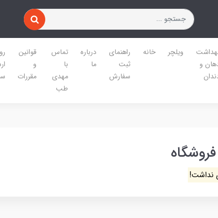
هداشت
ویلچر
خانه
راهنمای
درباره
تماس
قوانین
رو
هان و
ثبت
ما
با
و
ار
ندان
سفارش
مهدی
مقررات
سف
طب
 فروشگاه
 نداشت!