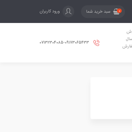
ورود کاربران
سبد خرید شما
0
ش
سال
07132304085-09173065433
ارش