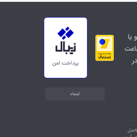
 یا
اعت
ر
اینماد
فاصل