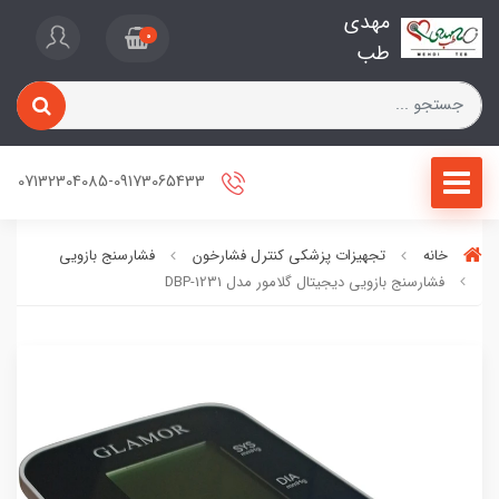
مهدی
0
طب
07132304085-09173065433
خانه
تجهیزات پزشکی کنترل فشارخون
فشارسنج بازویی
فشارسنج بازویی دیجیتال گلامور مدل DBP-1231