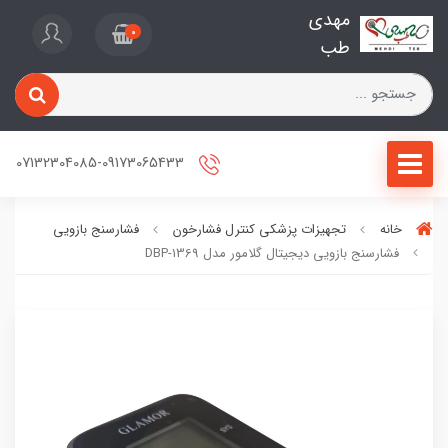
مهدی
0
طب
07132304085-09173065433
خانه
تجهیزات پزشکی کنترل فشارخون
فشارسنج بازویی
فشارسنج بازویی دیجیتال گلامور مدل DBP-1369