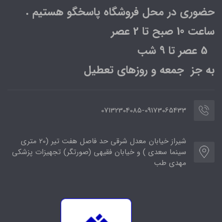
حضوری در محل فروشگاه پاسخگو هستیم .
ساعت 10 صبح تا 2 عصر
5 عصر تا 9 شب
به جز جمعه و روزهای تعطیل
07132304085-09173065433
شیراز خیابان معدل شرقی حد فاصل هفت تیر (20 متری
سینما سعدی ) و خیابان فقیهی (صورتگر) تجهیزات پزشکی
مهدی طب