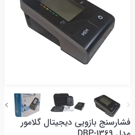
فشارسنج بازویی دیجیتال گلامور
مدل DBP-1369