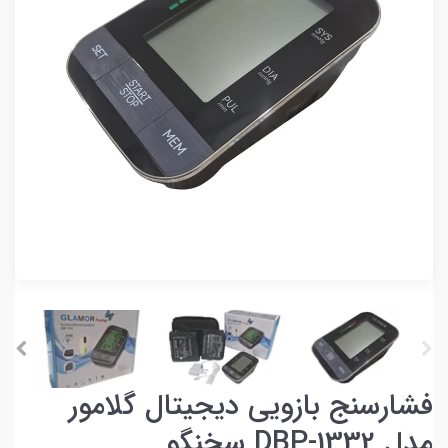
فشارسنج بازویی دیجیتال گلامور
مدل DBP-1332 سخنگو