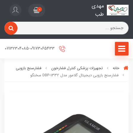
مهدی
0
طب
07132304085-09173065433
خانه
تجهیزات پزشکی کنترل فشارخون
فشارسنج بازویی
فشارسنج بازویی دیجیتال گلامور مدل DBP-1332 سخنگو