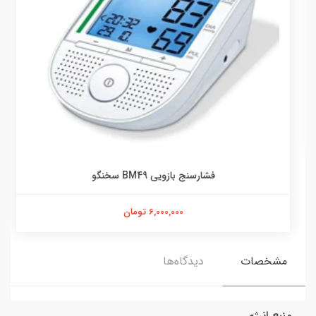
فشارسنج بازویی BM49 سخنگو
6,000,000 تومان
مشخصات
دیدگاه‌ها
منبع انرژِی