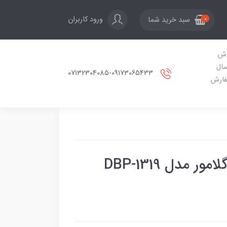
ورود کاربران
سبد خرید شما
0
ش
سال
07132304085-09173065433
ارش
فشارسنج بازویی دیجیتال گلامور مدل DBP-1319