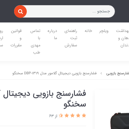
هداشت
ویلچر
خانه
راهنمای
درباره
تماس
قوانین
رو
هان و
ثبت
ما
با
و
ار
ندان
سفارش
مهدی
مقررات
سف
طب
ارسنج بازویی
فشارسنج بازویی دیجیتال گلامور مدل DBP-1319 سخنگو
سخنگو
از 63