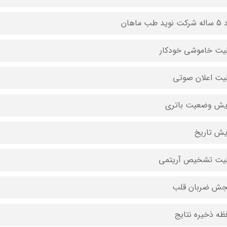
ید طب ماهان
لیت خاموشی خودکار
لیت اعلان صوتی
یش وضعیت باتری
یش تاریخ
لیت تشخیص آریتمی
ش ضربان قلب
ظه ذخیره نتایج