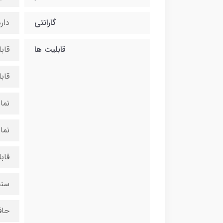
گارانتی
دارد 5 ساله شرکت نو
قابلیت ها
قاب
قاب
نما
نما
قاب
سنج
حاف