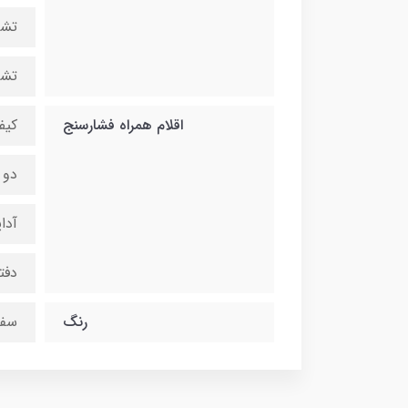
تشخ
تشخ
اقلام همراه فشارسنج
کیف
دو 
آداپ
دفت
رنگ
سفی