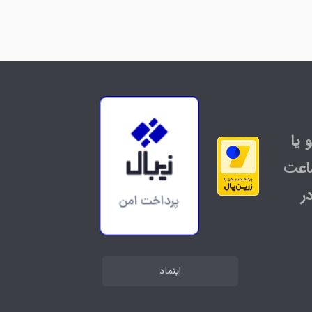
 یا
اعت
ر
اینماد