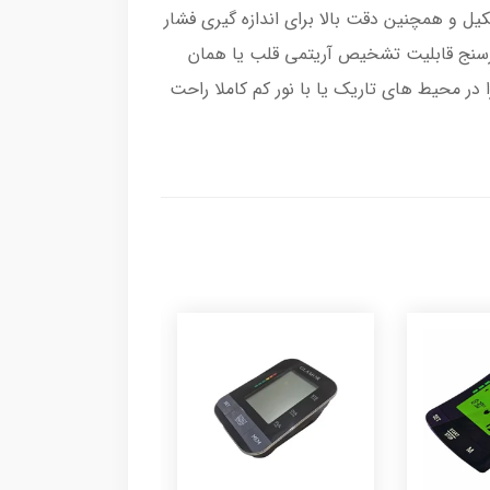
احی زیبا و شکیل و همچنین دقت بالا برای اندازه گیری فشار
ارسنج قابلیت تشخیص آریتمی قلب یا همان
 نامنظم قلب را داراست. البته قابلیت نور پشت صفحه نمایش این مدل، کار با فشارسنج گلامور مدل DBP-1319 را در محیط های تاریک یا با نور کم کاملا راحت