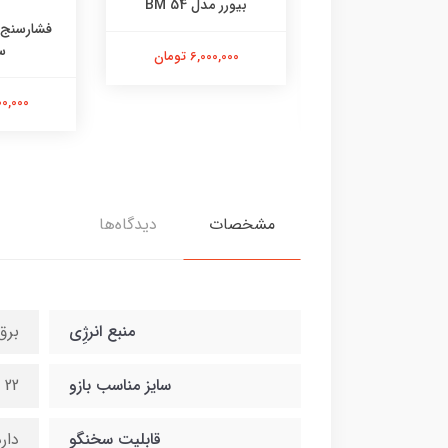
رر مدل BM 54
فشارسنج بازویی BM49
فشارسنج ب
سخنگو
6,000,00 تومان
س
6,000,000 تومان
6,500,000
مشخصات
دیدگاه‌ها
منبع انرژِی
برق
سایز مناسب بازو
22 تا 42 سانتیمتر
قابلیت سخنگو
دار