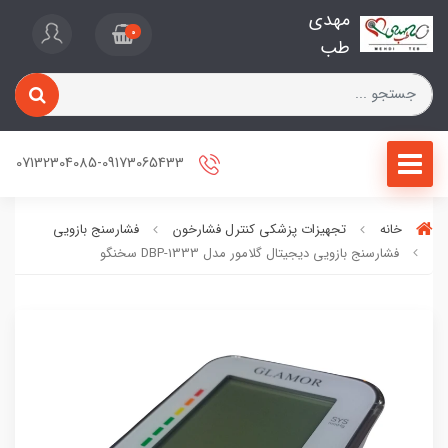
مهدی
0
طب
07132304085-09173065433
خانه
تجهیزات پزشکی کنترل فشارخون
فشارسنج بازویی
فشارسنج بازویی دیجیتال گلامور مدل DBP-1333 سخنگو