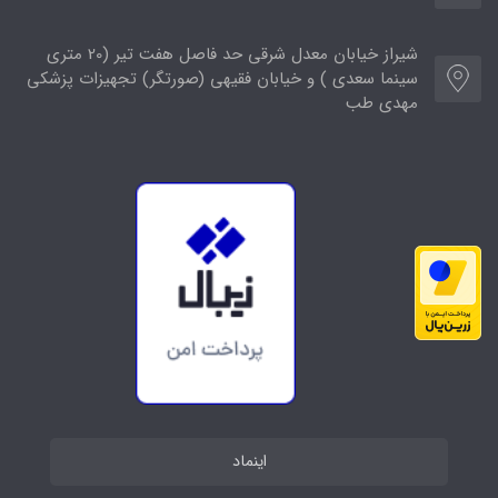
شیراز خیابان معدل شرقی حد فاصل هفت تیر (20 متری
سینما سعدی ) و خیابان فقیهی (صورتگر) تجهیزات پزشکی
مهدی طب
اینماد