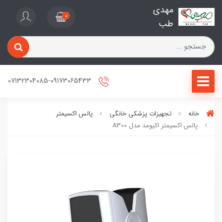
مهدی
0
طب
07132304085-09173065433
خانه
تجهیزات پزشکی خانگی
پالس اکسیمتر
پالس اکسیمتر اکیومد مدل A300