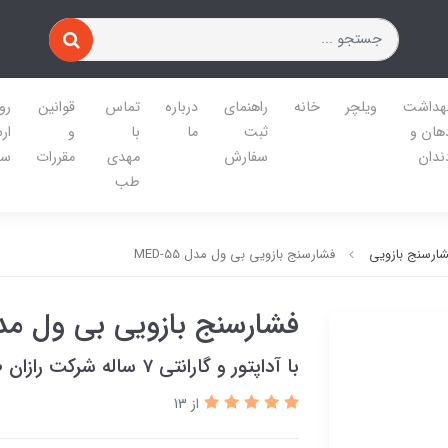
هداشت
ویلچر
خانه
راهنمای
درباره
تماس
قوانین
رو
هان و
ثبت
ما
با
و
ار
ندان
سفارش
مهدی
مقررات
سف
طب
ارسنج بازویی
فشارسنج بازویی بی ول مدل MED-55
فشارسنج بازویی بی ول مدل -55
با آداپتور و گارانتی 7 ساله شرکت رازان طب آپادانا
از 13