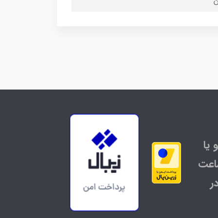
 یا
اعت
ر