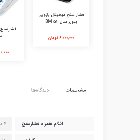
سنج دیجیتال بازویی
ورر مدل BM 54
فشارسنج بازویی BM49
فشارسنج ب
سخنگو
6,000,000 تومان
س
6,000,000 تومان
6,500,000
مشخصات
دیدگاه‌ها
اقلام همراه فشارسنج
۴ باتری نیم‌قلم الکالاین کیف نگهدارنده و آداپتور و سیم شارژ دفترچه راهنما