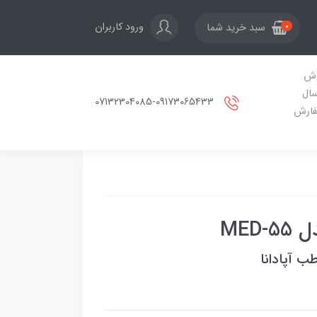
ورود کاربران
سبد خرید شما
0
ش
سال
07132304085-09173065433
ارش
MED