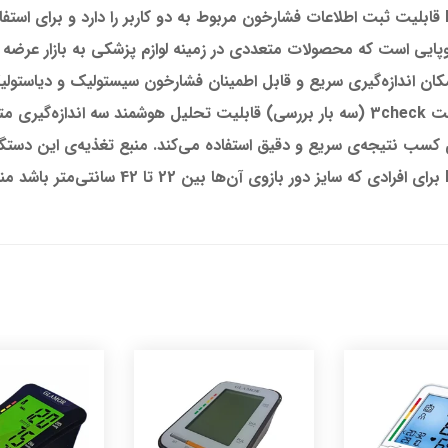
دستگاه فشارسنج بازویی بی ول مدل MED-55 قابلیت ثبت اطلاعات فشارخون مربوط به دو کاربر را 
رکت B.Well یک شرکت اروپایی است که محصولات متعددی در زمینه لوازم پزشکی به بازار
ان اندازه‌گیری سریع و قابل اطمینان فشارخون سیستولیک و دیاستولی
نوسان‌سنجی فراهم می‌کند. این فشارسنج با حالت 3check (سه بار بررسی) قابلیت تحلیل هو
 کسب نتیجه‌ی سریع و دقیق استفاده می‌کند. منبع تغذیه‌ی این دستگاه