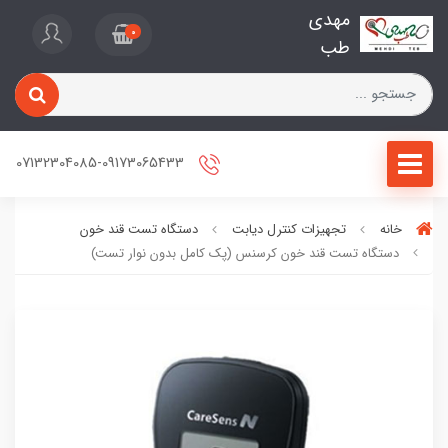
مهدی
0
طب
07132304085-09173065433
خانه
تجهیزات کنترل دیابت
دستگاه تست قند خون
دستگاه تست قند خون کرسنس (پک کامل بدون نوار تست)