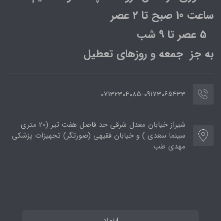
ساعت 10 صبح تا 2 عصر
5 عصر تا 9 شب
به جز جمعه و روزهای تعطیل
07132304085-09173065433
شیراز خیابان معدل شرقی حد فاصل هفت تیر (20 متری
سینما سعدی ) و خیابان فقیهی (صورتگر) تجهیزات پزشکی
مهدی طب
اینماد