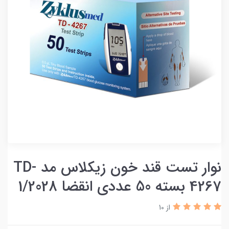
نوار تست قند خون زیکلاس مد TD-
4267 بسته 50 عددی انقضا 1/2028
از 10