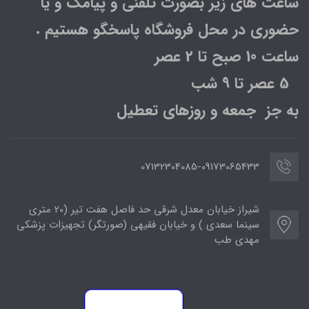
ساعت های زیر بصورت تلفنی و پیامک و یا
حضوری در محل فروشگاه پاسخگو هستیم .
ساعت 10 صبح تا 2 عصر
5 عصر تا 9 شب
به جز جمعه و روزهای تعطیل
07132304085-09173065433
شیراز خیابان معدل شرقی حد فاصل هفت تیر (20 متری
سینما سعدی ) و خیابان فقیهی (صورتگر) تجهیزات پزشکی
مهدی طب