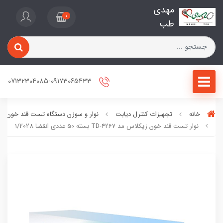
مهدی
0
طب
07132304085-09173065433
خانه
تجهیزات کنترل دیابت
نوار و سوزن دستگاه تست قند خون
نوار تست قند خون زیکلاس مد TD-4267 بسته 50 عددی انقضا 1/2028