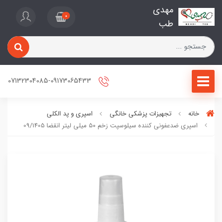
مهدی
0
طب
07132304085-09173065433
خانه
تجهیزات پزشکی خانگی
اسپری و پد الکلی
اسپری ضدعفونی کننده سیلوسپت زخم ۵۰ میلی لیتر انقضا 09/1405