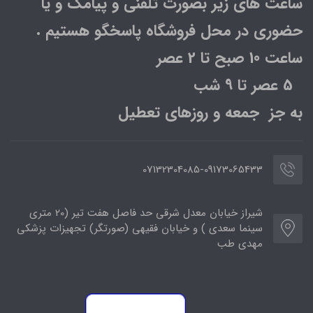
ساعت های زیر بصورت تلفنی و پیامک و یا
حضوری در محل فروشگاه پاسخگو هستیم .
ساعت 10 صبح تا 2 عصر
5 عصر تا 9 شب
به جز جمعه و روزهای تعطیل
07132304085-09173065433
شیراز خیابان معدل شرقی حد فاصل هفت تیر (20 متری
سینما سعدی ) و خیابان فقیهی (صورتگر) تجهیزات پزشکی
مهدی طب