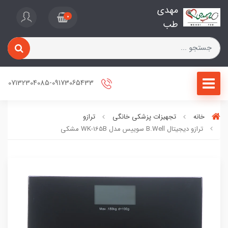
مهدی
0
طب
07132304085-09173065433
خانه
تجهیزات پزشکی خانگی
ترازو
ترازو دیجیتال B.Well سوییس مدل WK-165B مشکی