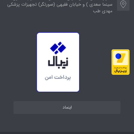
سینما سعدی ) و خیابان فقیهی (صورتگر) تجهیزات پزشکی
مهدی طب
اینماد