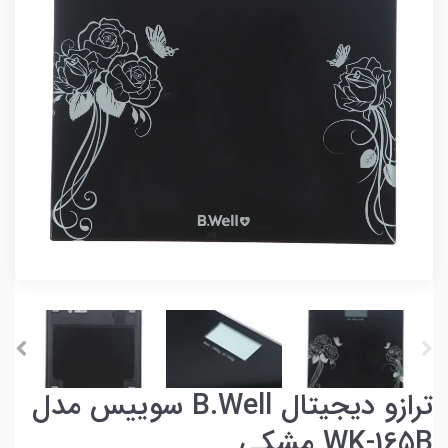
ترازو دیجیتال B.Well سوییس مدل
WK-165B مشکی