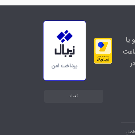
 یا
اعت
ر
اینماد
فاصل