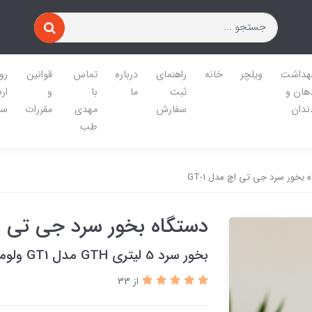
هداشت
ویلچر
خانه
راهنمای
درباره
تماس
قوانین
رو
هان و
ثبت
ما
با
و
ار
ندان
سفارش
مهدی
مقررات
سف
طب
 بخور سرد جی تی اچ مدل GT-1
دستگاه بخور سرد جی تی اچ م
بخور سرد 5 لیتری GTH مدل GT1 ولومی
از 33