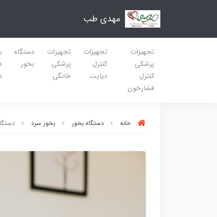
مهدی طب
تجهیزات
تجهیزات
تجهیزات
دستگاه
ب
پزشکی
کنترل
پزشکی
بخور
د
کنترل
دیابت
خانگی
د
فشارخون
خانه
دستگاه بخور
بخور سرد
دستگاه