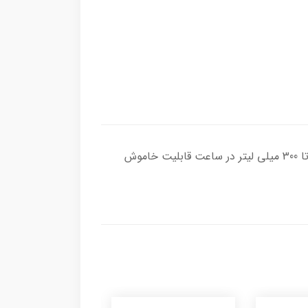
گارانتی یکساله شرکتی حجم مخزن 4.5 لیتر مخزن نشکن دارای چراغ LEDمناسب فضای خانه و اتاق خروجی بخور تا 300 میلی لیتر در ساعت قابلیت خاموش