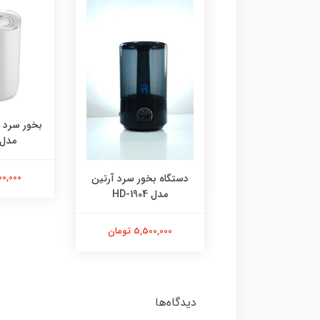
بخور سرد بی ول B.WELL
مدل PRO-12
ب
9,500,000 تومان
7,000,000
ه بخور سرد آرتین
مدل HD-1904
5,500,00 تومان
دیدگاه‌ها