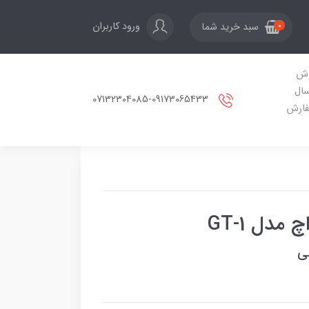
ورود کاربران
سبد خرید شما
0
ش
سال
07132304085-09173065433
ارش
دل GT-1