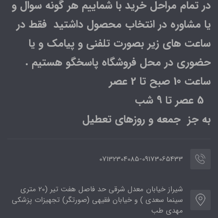
در تمام مراحل خرید با شماییم هر گونه سوال و
یا مشاوره در انتخاب محصول داشتید فقط در
ساعت های زیر بصورت تلفنی و پیامک و یا
حضوری در محل فروشگاه پاسخگو هستیم .
ساعت 10 صبح تا 2 عصر
5 عصر تا 9 شب
به جز جمعه و روزهای تعطیل
07132304085-09173065433
شیراز خیابان معدل شرقی حد فاصل هفت تیر (20 متری
سینما سعدی ) و خیابان فقیهی (صورتگر) تجهیزات پزشکی
مهدی طب