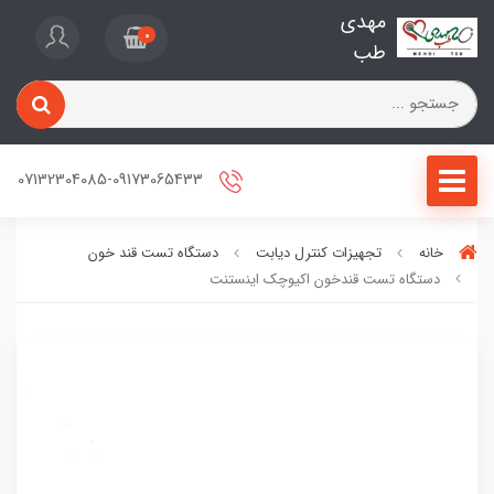
مهدی
0
طب
07132304085-09173065433
خانه
تجهیزات کنترل دیابت
دستگاه تست قند خون
دستگاه تست قندخون اکیوچک اینستنت