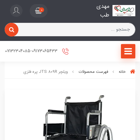
مهدی
0
طب
07132304085-09173065433
خانه
فهرست محصولات
ویلچر JTS 809R پره فلزی