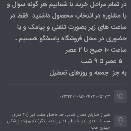
در تمام مراحل خرید با شماییم هر گونه سوال و
یا مشاوره در انتخاب محصول داشتید فقط در
ساعت های زیر بصورت تلفنی و پیامک و یا
حضوری در محل فروشگاه پاسخگو هستیم .
ساعت 10 صبح تا 2 عصر
5 عصر تا 9 شب
به جز جمعه و روزهای تعطیل
07132304085-09173065433
شیراز خیابان معدل شرقی حد فاصل هفت تیر (20 متری
سینما سعدی ) و خیابان فقیهی (صورتگر) تجهیزات پزشکی
مهدی طب