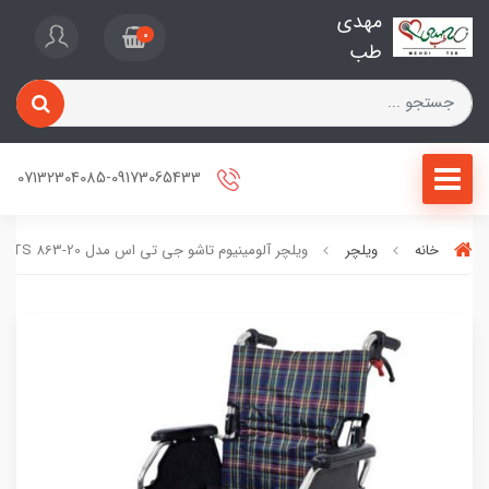
مهدی
0
طب
07132304085-09173065433
خانه
ویلچر
ویلچر آلومینیوم تاشو جی تی اس مدل JTS 863-20