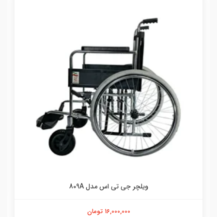
ویلچر تاشو جی تی اس مدل 809B
15,000,000 تومان