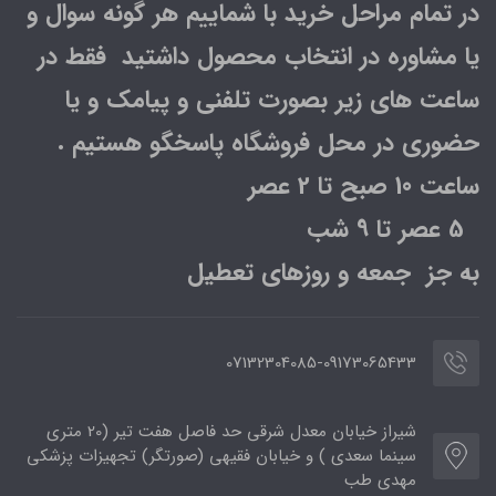
در تمام مراحل خرید با شماییم هر گونه سوال و
یا مشاوره در انتخاب محصول داشتید فقط در
ساعت های زیر بصورت تلفنی و پیامک و یا
حضوری در محل فروشگاه پاسخگو هستیم .
ساعت 10 صبح تا 2 عصر
5 عصر تا 9 شب
به جز جمعه و روزهای تعطیل
07132304085-09173065433
شیراز خیابان معدل شرقی حد فاصل هفت تیر (20 متری
سینما سعدی ) و خیابان فقیهی (صورتگر) تجهیزات پزشکی
مهدی طب