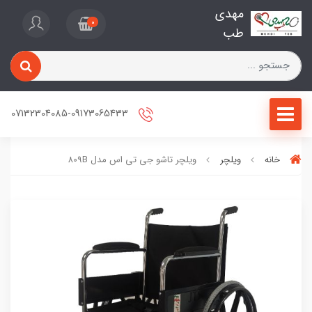
مهدی
0
طب
07132304085-09173065433
خانه
ویلچر
ویلچر تاشو جی تی اس مدل 809B