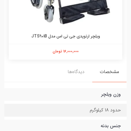
ویلچر ارتوپدی جی تی اس مدل JTS901B
16,000,000 تومان
مشخصات
دیدگاه‌ها
وزن ویلچر
حدود 18 کیلوگرم
جنس بدنه