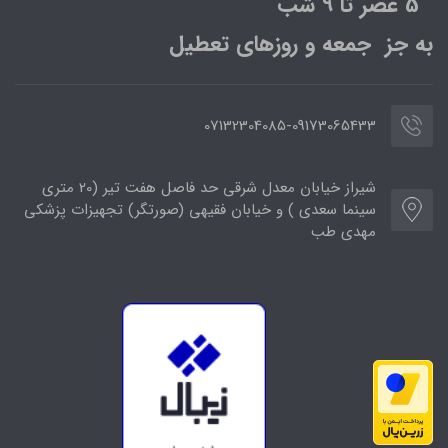
5 عصر تا 9 شب
به جز جمعه و روزهای تعطیل
07132304085-09173065433
شیراز خیابان معدل شرقی حد فاصل هفت تیر (20 متری
سینما سعدی ) و خیابان فقیهی (صورتگر) تجهیزات پزشکی
مهدی طب