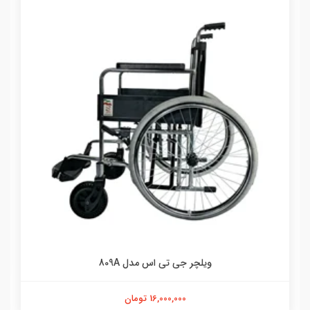
ویلچر تاشو جی تی اس مدل 809B
15,000,000 تومان