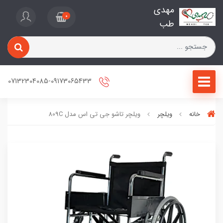
مهدی
0
طب
07132304085-09173065433
خانه
ویلچر
ویلچر تاشو جی تی اس مدل 809C